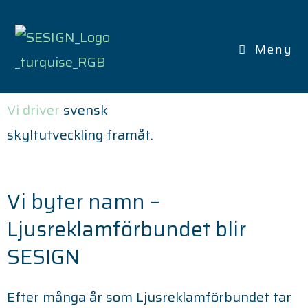
SVENSKA
SKYLTFÖRBUNDET
Meny
Vi driver
svensk
skyltutveckling framåt.
Vi byter namn –
Ljusreklamförbundet blir
SESIGN
Efter många år som Ljusreklamförbundet tar